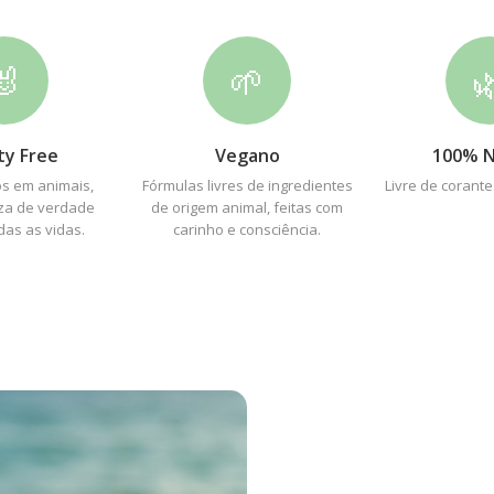
🐰
🌱

ty Free
Vegano
100% N
s em animais,
Fórmulas livres de ingredientes
Livre de corant
za de verdade
de origem animal, feitas com
das as vidas.
carinho e consciência.