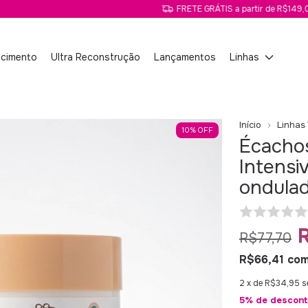
FRETE GRÁTIS a partir de R$149,00!
scimento
Ultra Reconstrução
Lançamentos
Linhas
Início
Linhas
10
%
OFF
Écachos
Intensi
ondula
R$77,70
R$66,41
co
2
x de
R$34,95
s
5% de descont