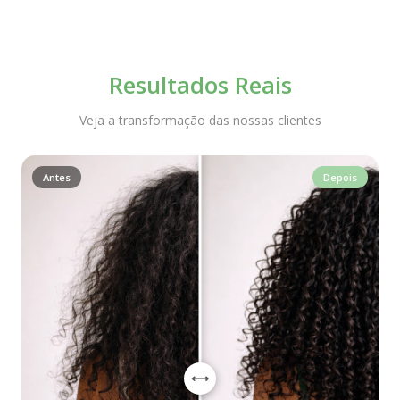
Resultados Reais
Veja a transformação das nossas clientes
Antes
Depois
⟷