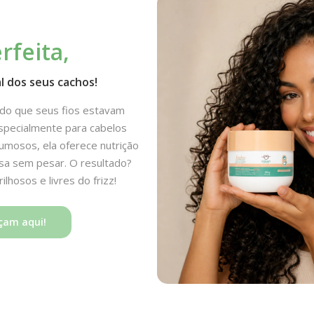
rfeita,
l dos seus cachos!
ado que seus fios estavam
specialmente para cabelos
umosos, ela oferece nutrição
nsa sem pesar. O resultado?
ilhosos e livres do frizz!
çam aqui!