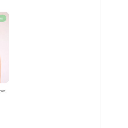
is
ura.