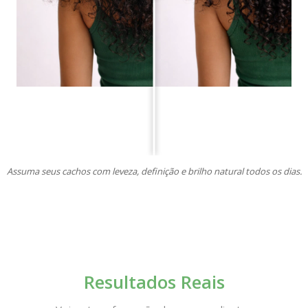
Assuma seus cachos com leveza, definição e brilho natural todos os dias.
Resultados Reais