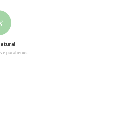

atural
es e parabenos.