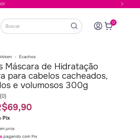
0
 Voken
Écachos
 Máscara de Hidratação
va para cabelos cacheados,
dos e volumosos 300g
(0)
R$69,90
m
Pix
em juros
o
pagando com Pix