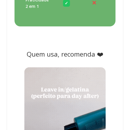
✕
✓
2 em 1
Quem usa, recomenda ❤️