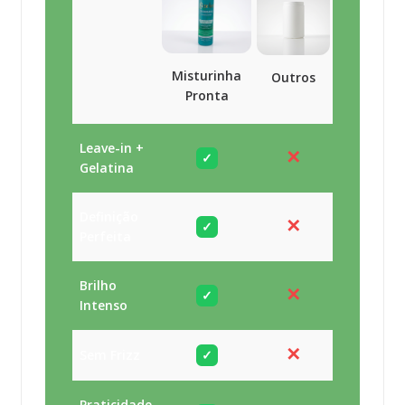
Misturinha
Outros
Pronta
Leave-in +
✕
✓
Gelatina
Definição
✕
✓
Perfeita
Brilho
✕
✓
Intenso
✕
Sem Frizz
✓
Praticidade