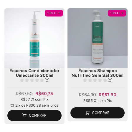
10
%
OFF
10
%
OFF
Écachos Condicionador
Écachos Shampoo
Umectante 300ml
Nutritivo Sem Sal 300ml
(0)
(0)
R$67,50
R$60,75
R$64,30
R$57,90
R$57,71
com
Pix
R$55,01
com
Pix
2
x de
R$30,38
sem juros
COMPRAR
COMPRAR