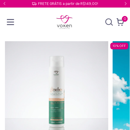
FRETE GRÁTIS a partir de R$149,00!
0
10
%
OFF