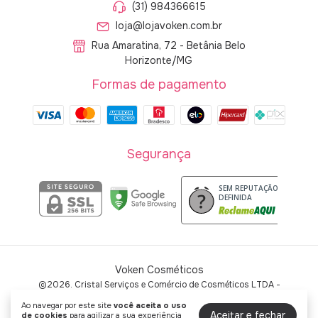
(31) 984366615
loja@lojavoken.com.br
Rua Amaratina, 72 - Betânia Belo
Horizonte/MG
Formas de pagamento
Segurança
SEM REPUTAÇÃO
DEFINIDA
Voken Cosméticos
©2026. Cristal Serviços e Comércio de Cosméticos LTDA -
60429043000119. Todos os direitos reservados.
Ao navegar por este site
você aceita o uso
Aceitar e fechar
de cookies
para agilizar a sua experiência