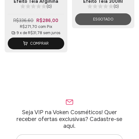
Efeito Teia Arginina
Efeito Teia 300ml
(0)
(0)
ESGOTADO
R$336,60
R$286,00
R$271,70
com
Pix
9
x de
R$31,78
sem juros
COMPRAR
Seja VIP na Voken Cosméticos! Quer
receber ofertas exclusivas? Cadastre-se
aqui.