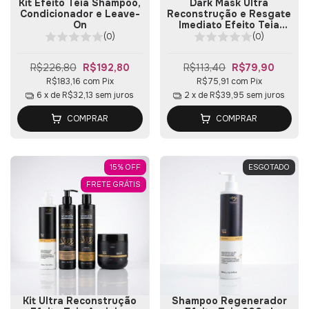
Kit Efeito Teia Shampoo,
Dark Mask Ultra
Condicionador e Leave-
Reconstrução e Resgate
On
Imediato Efeito Teia
500g
(0)
(0)
R$226,80
R$192,80
R$113,40
R$79,90
R$183,16
com
Pix
R$75,91
com
Pix
6
x de
R$32,13
sem juros
2
x de
R$39,95
sem juros
COMPRAR
COMPRAR
15
%
OFF
ESGOTADO
FRETE GRÁTIS
Kit Ultra Reconstrução
Shampoo Regenerador