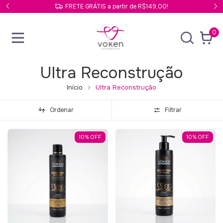
FRETE GRÁTIS a partir de R$149,00!
0
Ultra Reconstrução
Início
Ultra Reconstrução
Ordenar
Filtrar
10
%
OFF
10
%
OFF