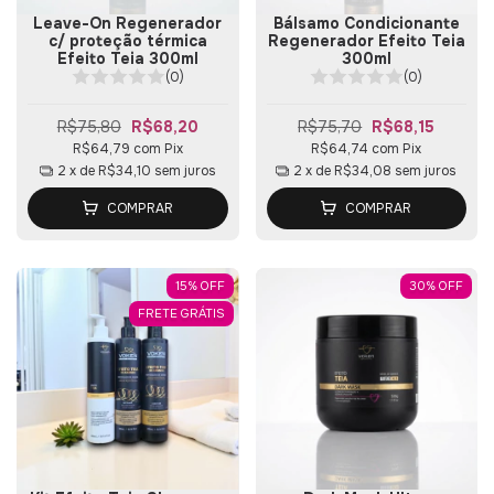
Leave-On Regenerador
Bálsamo Condicionante
c/ proteção térmica
Regenerador Efeito Teia
Efeito Teia 300ml
300ml
(0)
(0)
R$75,80
R$68,20
R$75,70
R$68,15
R$64,79
com
Pix
R$64,74
com
Pix
2
x de
R$34,10
sem juros
2
x de
R$34,08
sem juros
COMPRAR
COMPRAR
15
%
OFF
30
%
OFF
FRETE GRÁTIS