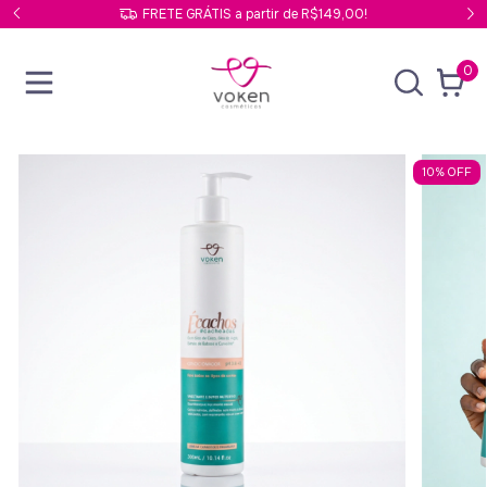
FRETE GRÁTIS a partir de R$149,00!
0
10
%
OFF