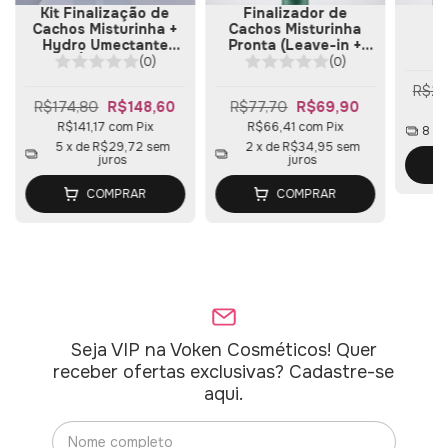
Kit Finalização de
Finalizador de
Ki
Cachos Misturinha +
Cachos Misturinha
Hydro Umectante
Pronta (Leave-in +
Écachos
Gelatina) 300ml
(0)
(0)
R$28
R$174,80
R$148,60
R$77,70
R$69,90
R
R$141,17
com
Pix
R$66,41
com
Pix
8
x 
5
x de
R$29,72
sem
2
x de
R$34,95
sem
juros
juros
COMPRAR
COMPRAR
Seja VIP na Voken Cosméticos! Quer
receber ofertas exclusivas? Cadastre-se
aqui.