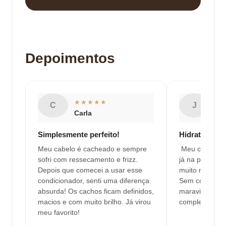
Depoimentos
★★★★★
★
C
J
Carla
Ju
Simplesmente perfeito!
Hidratação d
Meu cabelo é cacheado e sempre
Meu cabelo fi
sofri com ressecamento e frizz.
já na primeira
Depois que comecei a usar esse
muito mais fác
condicionador, senti uma diferença
Sem contar o 
absurda! Os cachos ficam definidos,
maravilhoso! Q
macios e com muito brilho. Já virou
completa!
meu favorito!