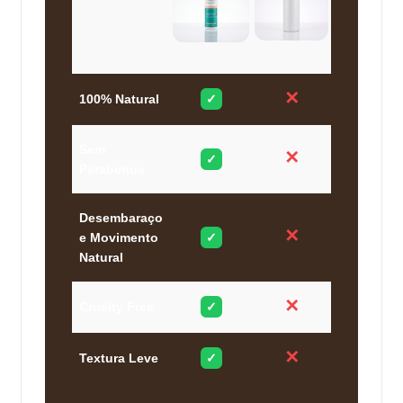
✕
100% Natural
✓
Sem
✕
✓
Parabenos
Desembaraço
✕
e Movimento
✓
Natural
✕
Cruelty Free
✓
✕
Textura Leve
✓