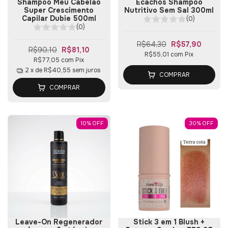
Shampoo Meu Cabelão
Écachos Shampoo
Super Crescimento
Nutritivo Sem Sal 300ml
Capilar Dubie 500ml
(0)
(0)
R$64,30
R$57,90
R$90,10
R$81,10
R$55,01
com
Pix
R$77,05
com
Pix
2
x de
R$40,55
sem juros
COMPRAR
COMPRAR
10
%
OFF
30
%
OFF
Leave-On Regenerador
Stick 3 em 1 Blush +