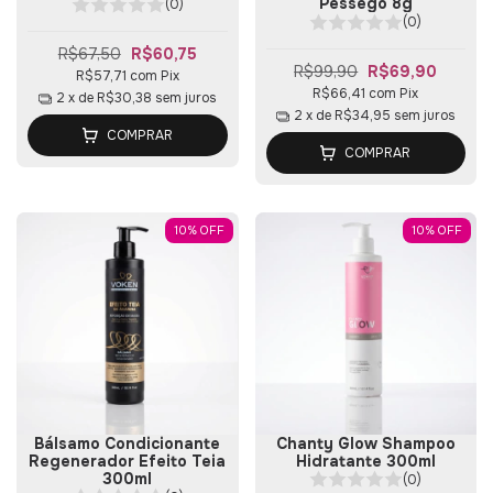
Pessêgo 8g
(0)
(0)
R$67,50
R$60,75
R$99,90
R$69,90
R$57,71
com
Pix
R$66,41
com
Pix
2
x de
R$30,38
sem juros
2
x de
R$34,95
sem juros
COMPRAR
COMPRAR
10
%
OFF
10
%
OFF
Bálsamo Condicionante
Chanty Glow Shampoo
Regenerador Efeito Teia
Hidratante 300ml
300ml
(0)