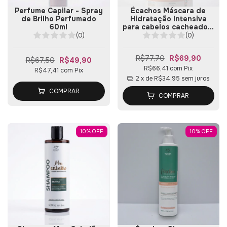
Perfume Capilar - Spray
Écachos Máscara de
de Brilho Perfumado
Hidratação Intensiva
60ml
para cabelos cacheados,
ondulados e volumosos
(0)
(0)
300g
R$77,70
R$69,90
R$67,50
R$49,90
R$66,41
com
Pix
R$47,41
com
Pix
2
x de
R$34,95
sem juros
COMPRAR
COMPRAR
10
%
OFF
10
%
OFF