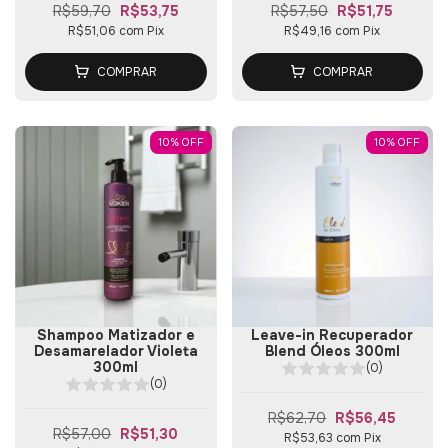
R$59,70
R$53,75
R$57,50
R$51,75
R$51,06
com
Pix
R$49,16
com
Pix
COMPRAR
COMPRAR
10
%
OFF
10
%
OFF
Shampoo Matizador e
Leave-in Recuperador
Desamarelador Violeta
Blend Óleos 300ml
300ml
(0)
(0)
R$62,70
R$56,45
R$57,00
R$51,30
R$53,63
com
Pix