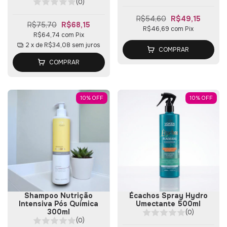
(0)
R$54,60
R$49,15
R$75,70
R$68,15
R$46,69
com
Pix
R$64,74
com
Pix
2
x de
R$34,08
sem juros
COMPRAR
COMPRAR
10
%
OFF
10
%
OFF
Shampoo Nutrição
Écachos Spray Hydro
Intensiva Pós Química
Umectante 500ml
300ml
(0)
(0)