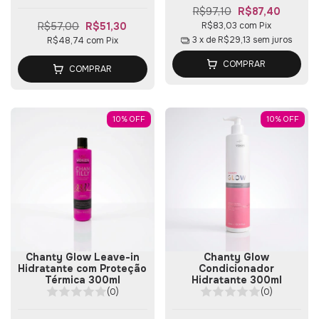
R$97,10
R$87,40
R$57,00
R$51,30
R$83,03
com
Pix
3
x de
R$29,13
sem juros
R$48,74
com
Pix
COMPRAR
COMPRAR
10
%
OFF
10
%
OFF
Chanty Glow Leave-in
Chanty Glow
Hidratante com Proteção
Condicionador
Térmica 300ml
Hidratante 300ml
(0)
(0)