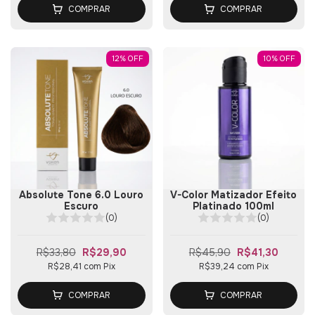
COMPRAR
COMPRAR
12
%
OFF
10
%
OFF
Absolute Tone 6.0 Louro
V-Color Matizador Efeito
Escuro
Platinado 100ml
(0)
(0)
R$33,80
R$29,90
R$45,90
R$41,30
R$28,41
com
Pix
R$39,24
com
Pix
COMPRAR
COMPRAR