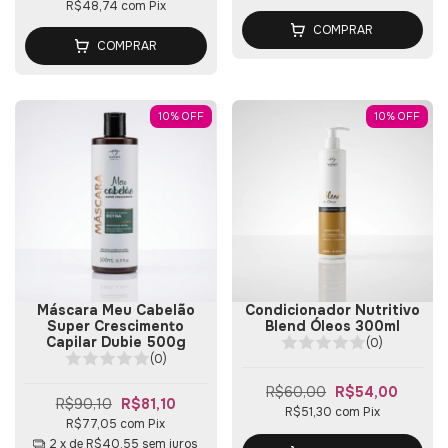
R$48,74
com
Pix
COMPRAR
COMPRAR
10
%
OFF
10
%
OFF
Máscara Meu Cabelão
Condicionador Nutritivo
Super Crescimento
Blend Óleos 300ml
Capilar Dubie 500g
(0)
(0)
R$60,00
R$54,00
R$90,10
R$81,10
R$51,30
com
Pix
R$77,05
com
Pix
2
x de
R$40,55
sem juros