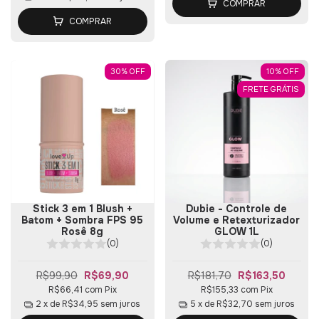
COMPRAR
COMPRAR
30
%
OFF
10
%
OFF
FRETE GRÁTIS
Stick 3 em 1 Blush +
Dubie - Controle de
Batom + Sombra FPS 95
Volume e Retexturizador
Rosê 8g
GLOW 1L
(0)
(0)
R$99,90
R$69,90
R$181,70
R$163,50
R$66,41
com
Pix
R$155,33
com
Pix
2
x de
R$34,95
sem juros
5
x de
R$32,70
sem juros