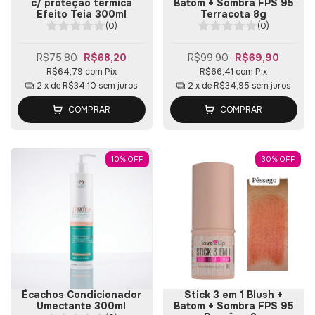
c/ proteção térmica
Batom + Sombra FPS 95
Efeito Teia 300ml
Terracota 8g
(0)
(0)
R$75,80
R$68,20
R$99,90
R$69,90
R$64,79
com
Pix
R$66,41
com
Pix
2
x de
R$34,10
sem juros
2
x de
R$34,95
sem juros
COMPRAR
COMPRAR
10
%
OFF
30
%
OFF
Écachos Condicionador
Stick 3 em 1 Blush +
Umectante 300ml
Batom + Sombra FPS 95