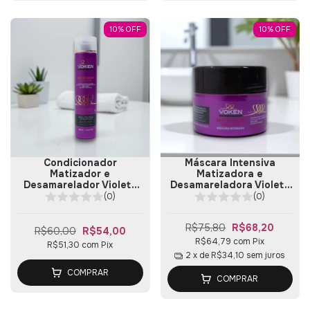
10
%
OFF
10
%
OFF
Condicionador
Máscara Intensiva
Matizador e
Matizadora e
Desamarelador Violeta
Desamareladora Violeta
300ml
300g
(0)
(0)
R$75,80
R$68,20
R$60,00
R$54,00
R$64,79
com
Pix
R$51,30
com
Pix
2
x de
R$34,10
sem juros
COMPRAR
COMPRAR