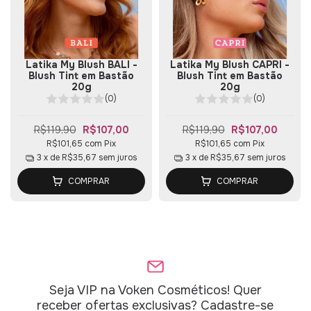
Latika My Blush BALI -
Latika My Blush CAPRI -
Blush Tint em Bastão
Blush Tint em Bastão
20g
20g
(0)
(0)
R$119,90
R$107,00
R$119,90
R$107,00
R$101,65
com
Pix
R$101,65
com
Pix
3
x de
R$35,67
sem juros
3
x de
R$35,67
sem juros
COMPRAR
COMPRAR
Seja VIP na Voken Cosméticos! Quer
receber ofertas exclusivas? Cadastre-se