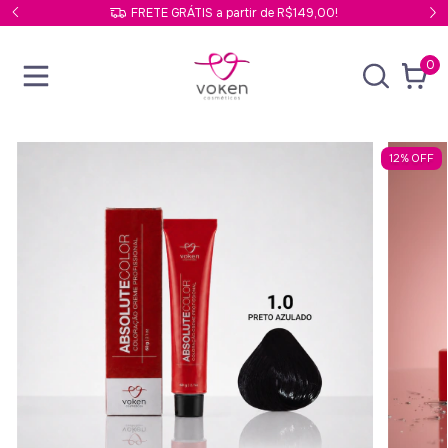
FRETE GRÁTIS a partir de R$149,00!
0
12
%
OFF