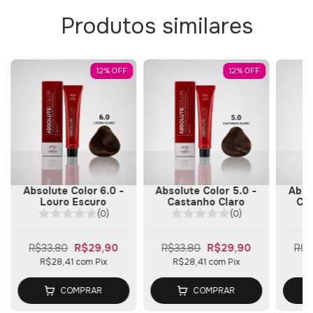
Produtos similares
12
%
OFF
12
%
OFF
Absolute Color 6.0 -
Absolute Color 5.0 -
Abso
Louro Escuro
Castanho Claro
Ca
(0)
(0)
R$33,80
R$29,90
R$33,80
R$29,90
R$3
R$28,41
com
Pix
R$28,41
com
Pix
R
COMPRAR
COMPRAR