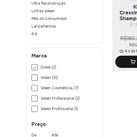
Ultra Reconstrução
K
Linhas Voken
Cresci
Shamp
Mês do Consumidor
Meu C
Lançamentos
6.6
R$180,
R$1
4
x de
Marca
Dubie (2)
Voken (31)
Voken Cosméticos (7)
Voken Professional (3)
Voken Profissional (1)
Preço
De
Até