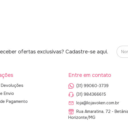
eceber ofertas exclusivas? Cadastre-se aqui.
ações
Entre em contato
 Devoluções
(31) 99060-3739
de Envio
(31) 984366615
s de Pagamento
loja@lojavoken.com.br
Rua Amaratina, 72 - Betâni
Horizonte/MG