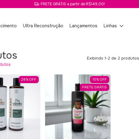
FRETE GRÁTIS a partir de R$149,00!
scimento
Ultra Reconstrução
Lançamentos
Linhas
utos
Exibindo 1-2 de 2 produtos
dutos
28
%
OFF
10
%
OFF
FRETE GRÁTIS