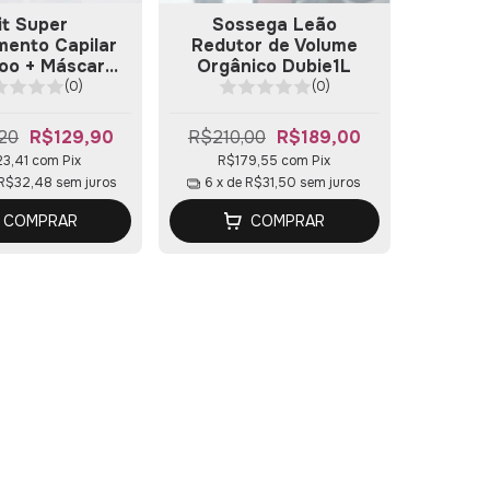
it Super
Sossega Leão
mento Capilar
Redutor de Volume
oo + Máscara
Orgânico Dubie1L
abelão Dubie
(0)
(0)
20
R$129,90
R$210,00
R$189,00
23,41
com
Pix
R$179,55
com
Pix
R$32,48
sem juros
6
x de
R$31,50
sem juros
COMPRAR
COMPRAR